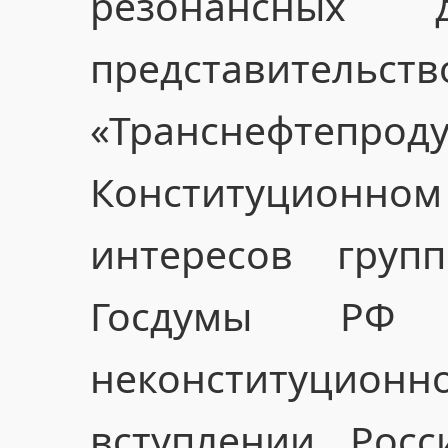
резонансных 
представите
«Транснеф
Конституционн
интересов груп
Госдумы РФ
неконституцио
вступлении Рос